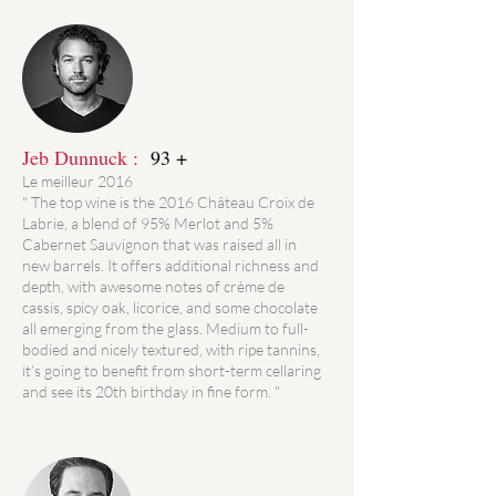
Jeb Dunnuck :
93 +
Le meilleur 2016
" The top wine is the 2016 Château Croix de
Labrie, a blend of 95% Merlot and 5%
Cabernet Sauvignon that was raised all in
new barrels. It offers additional richness and
depth, with awesome notes of crème de
cassis, spicy oak, licorice, and some chocolate
all emerging from the glass. Medium to full-
bodied and nicely textured, with ripe tannins,
it’s going to benefit from short-term cellaring
and see its 20th birthday in fine form. "