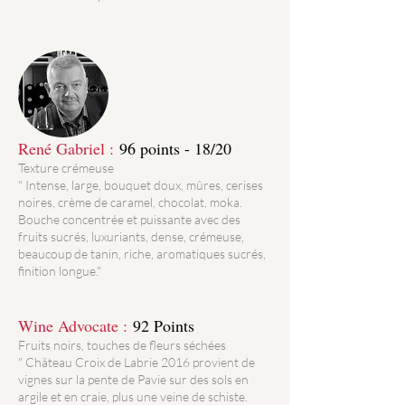
René Gabriel :
96 points - 18/20
Texture crémeuse
" Intense, large, bouquet doux, mûres, cerises
noires, crème de caramel, chocolat, moka.
Bouche concentrée et puissante avec des
fruits sucrés, luxuriants, dense, crémeuse,
beaucoup de tanin, riche, aromatiques sucrés,
finition longue."
Wine Advocate :
92 Points
Fruits noirs, touches de fleurs séchées
" Château Croix de Labrie 2016 provient de
vignes sur la pente de Pavie sur des sols en
argile et en craie, plus une veine de schiste.