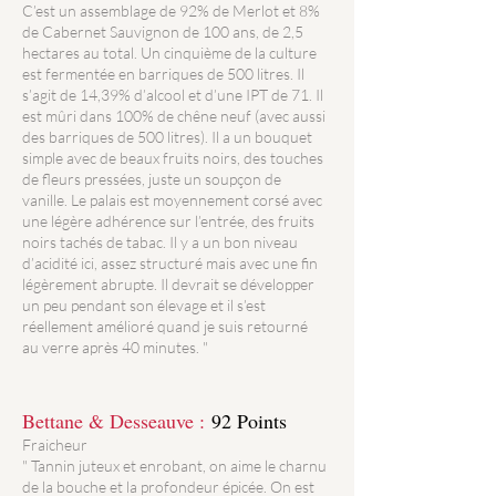
C’est un assemblage de 92% de Merlot et 8%
de Cabernet Sauvignon de 100 ans, de 2,5
hectares au total. Un cinquième de la culture
est fermentée en barriques de 500 litres. Il
s’agit de 14,39% d’alcool et d’une IPT de 71. Il
est mûri dans 100% de chêne neuf (avec aussi
des barriques de 500 litres). Il a un bouquet
simple avec de beaux fruits noirs, des touches
de fleurs pressées, juste un soupçon de
vanille. Le palais est moyennement corsé avec
une légère adhérence sur l’entrée, des fruits
noirs tachés de tabac. Il y a un bon niveau
d’acidité ici, assez structuré mais avec une fin
légèrement abrupte. Il devrait se développer
un peu pendant son élevage et il s’est
réellement amélioré quand je suis retourné
au verre après 40 minutes. "
Bettane & Desseauve :
92 Points
Fraicheur
" Tannin juteux et enrobant, on aime le charnu
de la bouche et la profondeur épicée. On est