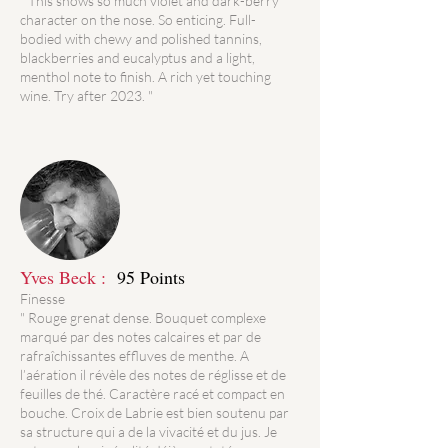
" This shows so much violet and dark-berry
character on the nose. So enticing. Full-
bodied with chewy and polished tannins,
blackberries and eucalyptus and a light,
menthol note to finish. A rich yet touching
wine. Try after 2023. "
Yves Beck :
95 Points
Finesse
" Rouge grenat dense. Bouquet complexe
marqué par des notes calcaires et par de
rafraîchissantes effluves de menthe. A
l’aération il révèle des notes de réglisse et de
feuilles de thé. Caractère racé et compact en
bouche. Croix de Labrie est bien soutenu par
sa structure qui a de la vivacité et du jus. Je