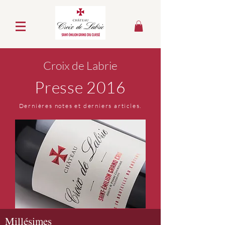
Croix de Labrie
Presse 2016
Dernières notes et derniers articles.
Millésimes