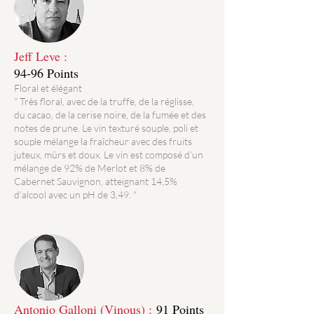
Jeff Leve :
94-96 Points
Floral et élégant
" Très floral, avec de la truffe, de la réglisse,
du cacao, de la cerise noire, de la fumée et des
notes de prune. Le vin texturé souple, poli et
souple mélange la fraîcheur avec des fruits
juteux, mûrs et doux. Le vin est composé d’un
mélange de 92% de Merlot et 8% de
Cabernet Sauvignon, atteignant 14,5%
d’alcool avec un pH de 3,49. "
Antonio Galloni (Vinous) :
91 Points