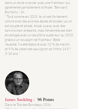
dans un style crooner avec une fraîcheur qui
agrémente parfaitement la finale. "Bernard
Burtschy : 16
" Tout comme en 2015, le vin est fortement
coloré avec des arômes épicés et boisés. Le vin
est souple et ample, boisé, suave, avec des
tannins bien présents, mais l’ensemble est bien
enveloppé avec un équilibre supérieur au 2015
grâce à un soupçon de fraîcheur. Belle
réussite. Il a été élaboré avec 92 % de merlot
et 8 % de cabernet-sauvignon et il titre 14,5 °.
3-10 ans. "
James Suckling :
96 Points
Dans le Top des Bordeaux 2016