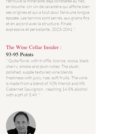
retrouve la minéralité déjà constatée au nez,
en bouche. Un vin de caractère qui affiche bien
ses origines et qui a tout pour faire une longue
épopée. Les tannins sont serrés, aux grains fins
et en accord avec la structure. Finale
expressive et persistante.
2023-2041
"
The Wine Cellar Insider :
93-95 Points
" Quite floral, with truffle, licorice, cocoa, black
cherry, smoke and plum notes. The plush,
polished, supple textured wine blends
freshness with juicy, ripe, soft fruits. The wine
is made from a blend of 92% Merlot and 8%
Cabernet Sauvignon , reaching 14.5% alcohol
with a pH of 3.49. "