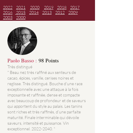
2022
2021
2020
2019
2018
2017
2016
2015
2014
2013
2012
2009
2003
2000
Paolo Basso :
98 Points
Très distingué
" Beau nez très raffiné aux senteurs de
cacao, épices, vanille, cerises noires et
reglisse. Très distingué. Bouche d’une race
exceptionnelle avec une attaque à la fois
imposante et raffinée, dense et compacte
avec beaucoup de profondeur et de saveurs
qui apportent du style au palais. Les tanins
sont riches et très raffinés, d’une parfaite
maturité. Finale interminable qui dévoile
saveurs, intensité et puissance. Vin
exceptionnel. 2022-2040. "