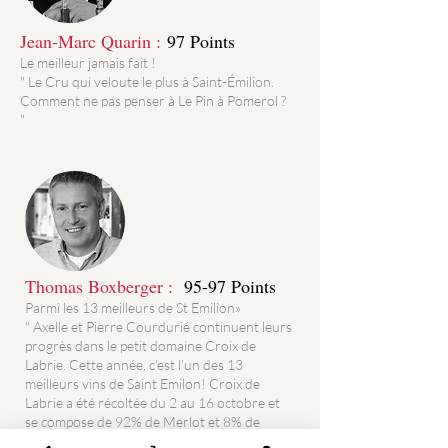
Jean-Marc Quarin :
97 Points
Le meilleur jamais fait !
" Le Cru qui veloute le plus à Saint-Émilion.
Comment ne pas penser à Le Pin à Pomerol ?
"
Thomas Boxberger :
95-97 Points
Parmi les 13 meilleurs de St Emilion»
" Axelle et Pierre Courdurié continuent leurs
progrès dans le petit domaine Croix de
Labrie. Cette année, c’est l’un des 13
meilleurs vins de Saint Emilon! Croix de
Labrie a été récoltée du 2 au 16 octobre et
se compose de 92% de Merlot et 8% de
Cabernet Sauvignon, 20% ont été fermentés