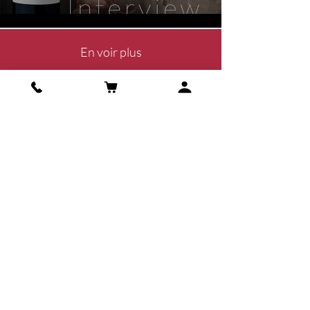
En voir plus
ADRESSE
61, Route de Peymouton
33330 Saint Christophe des Bardes -
France
Tél :
05 57 50 14 59
HEURES D'OUVERTURE:
Lundi - vendredi : 9h00 - 17h00
REJOIGNEZ-NOUS