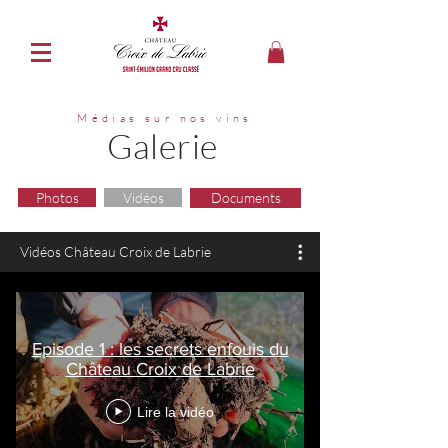
Médias sur nos vins
Galerie
Photos
Vidéos
Documents
Vidéos Château Croix de Labrie
Episode 1 : les secrets enfouis du
Château Croix de Labrie
Lire la vidéo