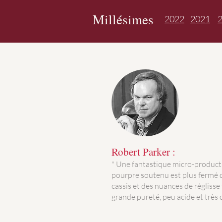
Millésimes
2022
2021
Robert Parker :
" Une fantastique micro-producti
pourpre soutenu est plus fermé 
cassis et des nuances de régliss
grande pureté, peu acide et très c