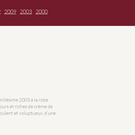
2
2009
2003
2000
millésime 2003 à la robe
purs et riches de crème de
opulent et voluptueux, d’une