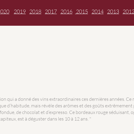
2020
2019
2018
2017
2016
2015
2014
2013
201
on qui a donné des vins extraordinaires ces dernières années. Ce 
que d’habitude, mais révèle des arômes et des goûts extrêmement 
e fondue, de chocolat et d’expresso. Ce bordeaux rouge séduisant, 
apiteux, est à déguster dans les 10 à 12 ans. "