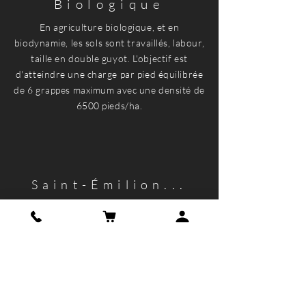
Biologique
En agriculture biologique, et en
biodynamie, les sols sont travaillés, labour,
taille en double guyot. L'objectif est
d'atteindre une charge par pied équilibrée
de 6 grappes maximum avec une densité de
6500 pieds/ha.
Saint-Émilion...
Il y a des trésors qui ne se découvrent que
de manière confidentielle ou presque.
Joyaux en leur écrin prestigieux, les Saint-
Émilion du Château Croix de Labrie sont
des breuvages d'exception.